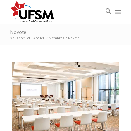
Novotel
Vous êtes ici :
Accueil
/
Membres
/
Novotel